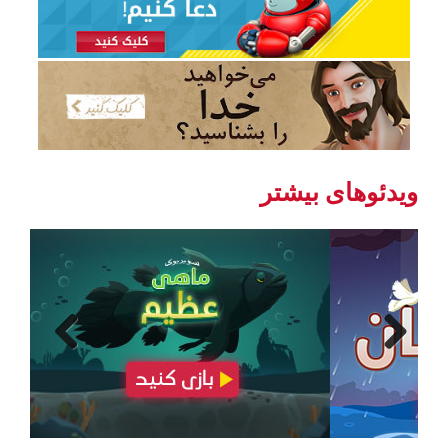
مهم است که آنچه او به ما فرمان می‌دهد را اطاعت
نماییم. والدین و یا کشیش شما می‌توانند کمکتان کنند که
هدایت خدا را برای زندگی خود درک نمایید. هنگامی‌ که
بیاموزید که صدای خدا را بشنوید، زندگی شما تازه
خواهد شد -- و این سفری است بسیار مهیج با
روح‌القدس.
محبّت خدا و نقشه‌‌ی او را برای خود کشف کنید
ویدئوهای بیشتر
اول سموئیل ۳:۰
یوحنّا ۱۰:۲۷
دوم قرنتيان ۶:۱۶
یوحنّا ۱۶:۱۳
Previous
Next