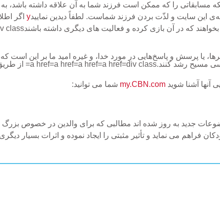
نکه مسابقاتی را که ممکن است فرزند شما به آن علاقه داشته باشد، به 
‌ی این سایت و لذّت بردن فرزند شماست. لطفاً دیدین نمایید
y
اگر اطلا
آن بازی کرده و فعالیت های دیگری داشته باشندdiv class=img class= src= alt=div class=
ق کارکترها، یا پرسش و پاسخ‌هایی در مورد خدا، و غیره امید ما بر این است
a href=a href=a href=a hr=
div class= 
ی آنها آشنا شوید
my.CBN.com
شما می توانید:
 موضوعات جدید به روز شده اند مطالبی که برای والدین در خصوص بزر
 فراهم می نماید و تأثیر مثبتی را ایجاد نموده و اثرات بسیار دیگری..