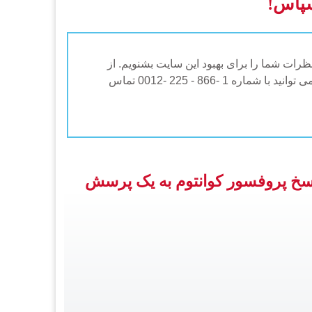
پاس!
ظرات شما را برای بهبود این سایت بشنویم. از
طریق لینک " تماس با ما" بر روی این صفحه با ما در تماس باشید. اگر سؤالی راجع به باشگاه دی وی دی سوپربوک دارید می توانید با شماره 1 -866 - 225 -0012 تماس
سخ پروفسور کوانتوم به یک پرسش