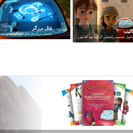
مَثل برزگر
الیب
شائول تصمیم راسخی گرفته بود که پیروان خداوند را از بین ببرد.