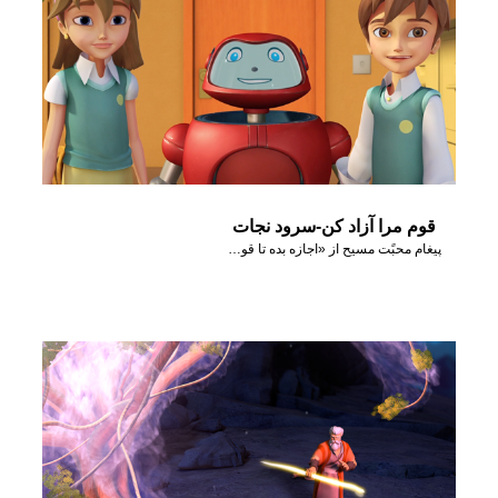
قوم مرا آزاد کن-سرود نجات
پیغام محبًت مسیح از «اجازه بده تا قوم من بروند» برای ما!