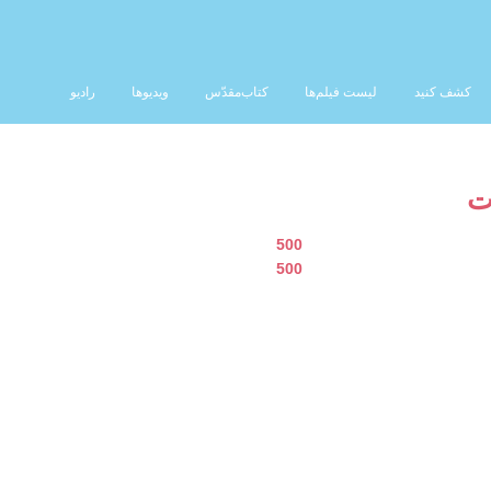
کشف کنید
لیست فیلم‌ها
کتاب‌مقدّس
ویدیوها
رادیو
ت
500
500